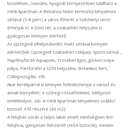
közelében, csendes, nyugodt környezetben található a
Hédi Apartman. A Belvárosi hídon keresztül kényelmes
sétával (5-8 perc) a város főterét a Széchenyi teret
érhetjük el. A Dóm tér, a szabadtéri helyszíne is
gyalogosan könnyen elérhető.
Az újszegedi elhelyezkedés miatt sétával könnyen
elérhetőek: Újszegedi Szabadtéri színpad, Sportcsarnok ,
Napfényfürdő Aquapolis, Erzsébet liget, görkorcsolya
pálya, Partfürdőn a SZÍN helyszíne, Botanikus kert,
Csillagvizsgáló, stb.
Akár kerékpárral is könnyen felfedezhetjük a várost és
annak környékét, a szőregi rózsaföldeket, Mélypont
emlékhelyet, stb. A Hédi Apartman kényelmes szállást
biztosít 4 fő részére (43 m2).
A felújítás során a teljes lakás emelt minőségben lett
felújítva, igényesen felszerelt (IKEA bútorok), minden