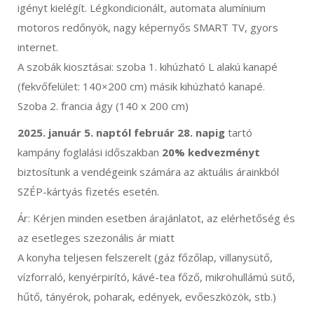
igényt kielégít. Légkondicionált, automata alumínium
motoros redőnyök, nagy képernyős SMART TV, gyors
internet.
A szobák kiosztásai: szoba 1. kihúzható L alakú kanapé
(fekvőfelület: 140×200 cm) másik kihúzható kanapé.
Szoba 2. francia ágy (140 x 200 cm)
2025. január 5. naptól február 28. napig
tartó
kampány foglalási időszakban
20% kedvezményt
biztosítunk a vendégeink számára az aktuális árainkból
SZÉP-kártyás fizetés esetén.
Ár: Kérjen minden esetben árajánlatot, az elérhetőség és
az esetleges szezonális ár miatt
A konyha teljesen felszerelt (gáz főzőlap, villanysütő,
vízforraló, kenyérpirító, kávé-tea főző, mikrohullámú sütő,
hűtő, tányérok, poharak, edények, evőeszközök, stb.)